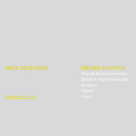
ONZE GEGEVENS
NIEUWS & FOTO'S
Sidecarcross Belgium
Wereld Kampioenschap
Slijpstraat 1
Belgisch Kampioenschap
8650 Houthulst
Amateur
www.sidecarcross.be
Videos
Contacteer Ons
Foto's
© 2002-2026