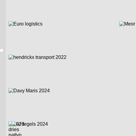
prachtige motorcross-acc
Mickunai, waar de alleree
Lit...
INFO VRIJETIJDS 
ZATERDAG 8 AUGUS
Het is elk jaar weer één g
Ginste in Oostrozebeke, 
glimmende zijspancrossm
Gentstraat. Een monument 
tweedaags Oos...