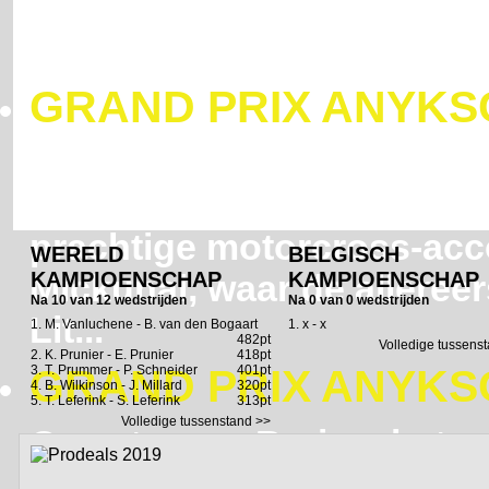
GRAND PRIX ANYKSCI
Onze topper Brain – bete
met het roze hoedje’ – tr
prachtige motorcross-acc
WERELD
BELGISCH
KAMPIOENSCHAP
KAMPIOENSCHAP
Mickunai, waar de alleree
Na 10 van 12 wedstrijden
Na 0 van 0 wedstrijden
Lit...
1. M. Vanluchene - B. van den Bogaart
1. x - x
482pt
Volledige tussens
2. K. Prunier - E. Prunier
418pt
GRAND PRIX ANYKSCI
3. T. Prummer - P. Schneider
401pt
4. B. Wilkinson - J. Millard
320pt
5. T. Leferink - S. Leferink
313pt
Volledige tussenstand >>
Onze topper Brain – bete
met het roze hoedje’ – tr